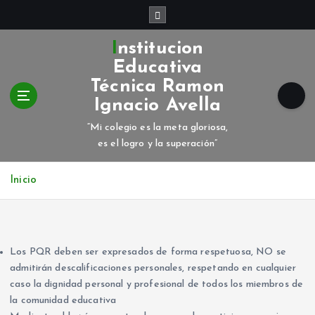
S
a
l
Institucion
t
Educativa
a
Técnica Ramon
r
Ignacio Avella
a
l
“Mi colegio es la meta gloriosa,
c
es el logro y la superación”
o
n
Inicio
t
e
n
i
d
Los PQR deben ser expresados de forma respetuosa, NO se
o
admitirán descalificaciones personales, respetando en cualquier
caso la dignidad personal y profesional de todos los miembros de
la comunidad educativa