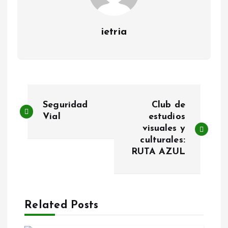
ietria
N
Seguridad
Club de
a
Vial
estudios
visuales y
culturales:
v
RUTA AZUL
e
g
Related Posts
a