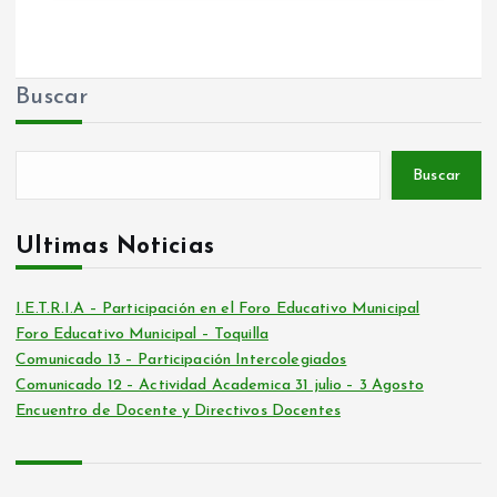
r
a
Buscar
d
Buscar
a
s
Ultimas Noticias
I.E.T.R.I.A – Participación en el Foro Educativo Municipal
Foro Educativo Municipal – Toquilla
Comunicado 13 – Participación Intercolegiados
Comunicado 12 – Actividad Academica 31 julio – 3 Agosto
Encuentro de Docente y Directivos Docentes