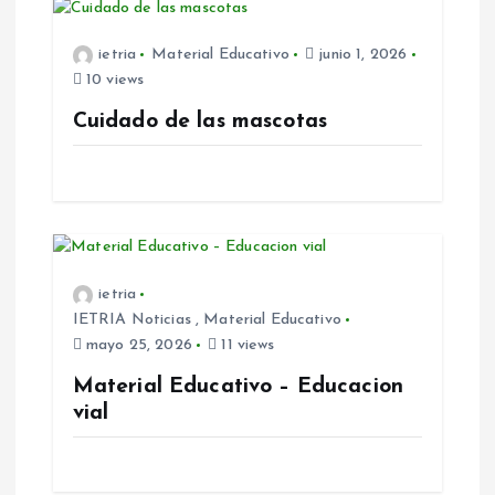
c
ietria
Material Educativo
junio 1, 2026
i
10 views
Cuidado de las mascotas
ó
n
d
ietria
e
IETRIA Noticias
,
Material Educativo
mayo 25, 2026
11 views
e
Material Educativo – Educacion
n
vial
t