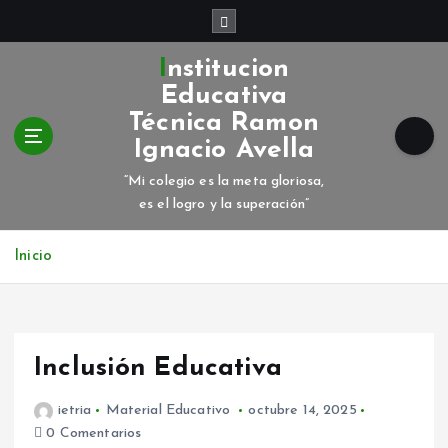
S
a
l
Institucion
t
Educativa
a
Técnica Ramon
r
Ignacio Avella
a
l
“Mi colegio es la meta gloriosa,
c
es el logro y la superación”
o
n
Inicio
t
e
n
i
d
Inclusión Educativa
o
ietria
Material Educativo
octubre 14, 2025
0 Comentarios