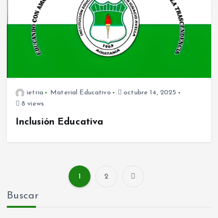
ietria
Material Educativo
octubre 14, 2025
8 views
Inclusión Educativa
1
2
P
Buscar
a