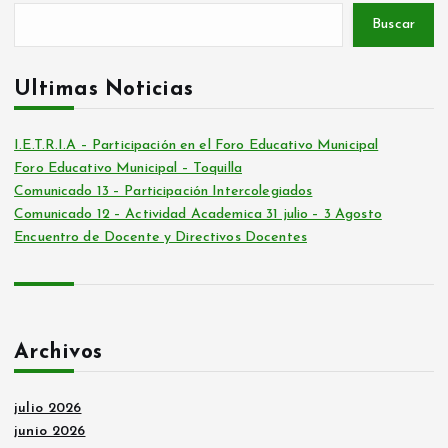
g
Buscar
i
Ultimas Noticias
n
I.E.T.R.I.A – Participación en el Foro Educativo Municipal
Foro Educativo Municipal – Toquilla
a
Comunicado 13 – Participación Intercolegiados
Comunicado 12 – Actividad Academica 31 julio – 3 Agosto
c
Encuentro de Docente y Directivos Docentes
i
ó
Archivos
n
julio 2026
d
junio 2026