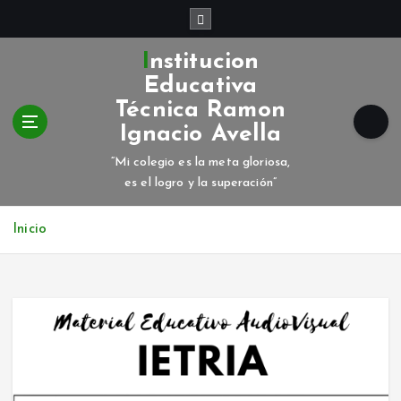
S
a
l
Institucion
t
Educativa
a
Técnica Ramon
r
Ignacio Avella
a
l
“Mi colegio es la meta gloriosa,
c
es el logro y la superación”
o
n
Inicio
t
e
n
i
d
o