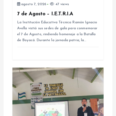
d
agosto 7, 2026
47 views
7 de Agosto – I.E.T.R.I.A
e
La Institución Educativa Técnica Ramón Ignacio
e
Avella vistió sus sedes de gala para conmemorar
el 7 de Agosto, rindiendo homenaje a la Batalla
de Boyacá. Durante la jornada patria, la…
n
t
r
a
d
a