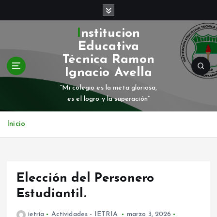
S
a
l
Institucion
t
Educativa
a
Técnica Ramon
r
Ignacio Avella
a
l
“Mi colegio es la meta gloriosa,
c
es el logro y la superación”
o
n
Inicio
t
e
n
i
d
Elección del Personero
o
Estudiantil.
ietria
Actividades - IETRIA
marzo 3, 2026