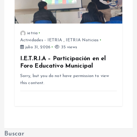
s
ietria
Actividades - IETRIA
,
IETRIA Noticias
julio 31, 2026
35 views
I.E.T.R.I.A – Participación en el
Foro Educativo Municipal
Sorry, but you do not have permission to view
this content.
Buscar