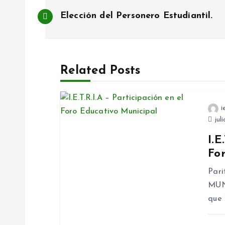
N
Elección del Personero Estudiantil.
a
v
Related Posts
e
i
g
juli
I.E
a
Fo
c
Par
MUNI
i
que 