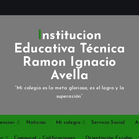
Institucion
Educativa Técnica
Ramon Ignacio
Avella
“Mi colegio es la meta gloriosa, es el logro y la
superación”
encia»
Noticias
Mi colegio
Servicio Social
A
es
Compucol – Calificaciones
Orientación Escolar