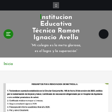
S
a
l
Institucion
t
Educativa
a
Técnica Ramon
r
Ignacio Avella
a
l
“Mi colegio es la meta gloriosa,
c
es el logro y la superación”
o
n
Inicio
t
e
n
i
d
o