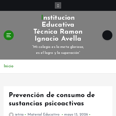
S
a
l
Institucion
t
Educativa
a
Técnica Ramon
r
Ignacio Avella
a
l
“Mi colegio es la meta gloriosa,
c
es el logro y la superación”
o
n
Inicio
t
e
n
i
d
Prevención de consumo de
o
sustancias psicoactivas
ietria
Material Educativo
mayo 13, 2026