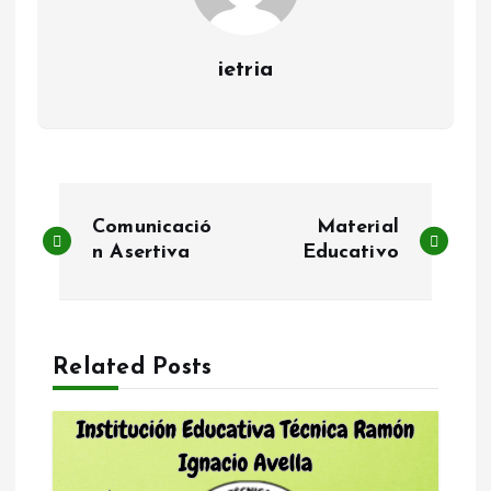
ietria
N
Comunicació
Material
a
n Asertiva
Educativo
v
e
Related Posts
g
a