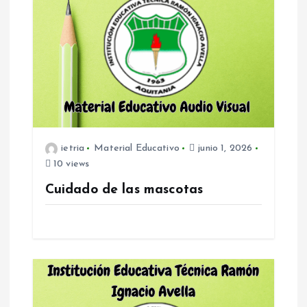
c
i
ó
n
ietria
Material Educativo
junio 1, 2026
d
10 views
e
Cuidado de las mascotas
e
n
t