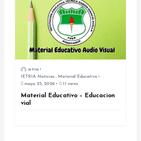
r
a
d
a
s
ietria
IETRIA Noticias
,
Material Educativo
mayo 25, 2026
11 views
Material Educativo – Educacion
vial