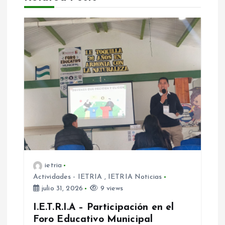
g
a
c
i
ó
n
d
ietria
e
Actividades - IETRIA
,
IETRIA Noticias
julio 31, 2026
9 views
e
I.E.T.R.I.A – Participación en el
n
Foro Educativo Municipal