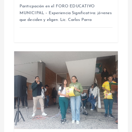
Pariticpación en el FORO EDUCATIVO
t
MUNICIPAL – Experiencia Significativa: jóvenes
que deciden y eligen. Lic. Carlos Parra
r
a
d
a
s