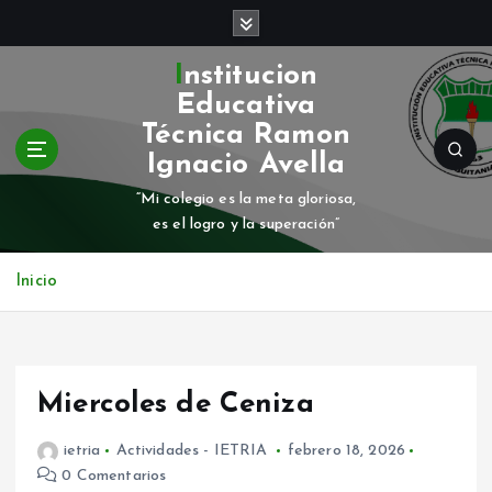
S
a
l
Institucion
t
Educativa
a
Técnica Ramon
r
Ignacio Avella
a
l
“Mi colegio es la meta gloriosa,
c
es el logro y la superación”
o
n
Inicio
t
e
n
i
d
Miercoles de Ceniza
o
ietria
Actividades - IETRIA
febrero 18, 2026
0 Comentarios