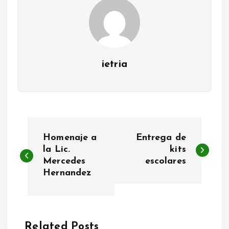
ietria
N
Homenaje a
Entrega de
a
la Lic.
kits
Mercedes
escolares
Hernandez
v
e
Related Posts