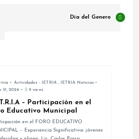
Día del Genero
etria
Actividades - IETRIA
,
IETRIA Noticias
o 31, 2026
9 views
.T.R.I.A – Participación en el
ro Educativo Municipal
iticpación en el FORO EDUCATIVO
CIPAL – Experiencia Significativa: jóvenes
deciden y eligen. Lic. Carlos Parra