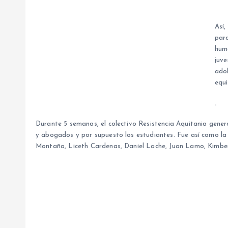
Así,
para
huma
juve
adol
equi
.
Durante 5 semanas, el colectivo Resistencia Aquitania gener
y abogados y por supuesto los estudiantes. Fue así como la 
Montaña, Liceth Cardenas, Daniel Lache, Juan Lamo, Kimber