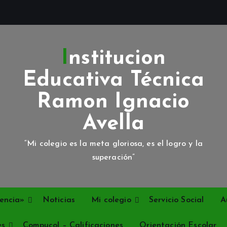
Institucion
Educativa Técnica
Ramon Ignacio
Avella
“Mi colegio es la meta gloriosa, es el logro y la
superación”
encia»
Noticias
Mi colegio
Servicio Social
A
es
Compucol – Calificaciones
Orientación Escolar