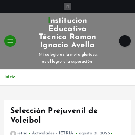
S
a
l
Institucion
t
Educativa
a
Técnica Ramon
r
Ignacio Avella
a
l
“Mi colegio es la meta gloriosa,
c
es el logro y la superación”
o
n
Inicio
t
e
n
i
d
Selección Prejuvenil de
o
Voleibol
ietria
Actividades - IETRIA
agosto 21, 2025