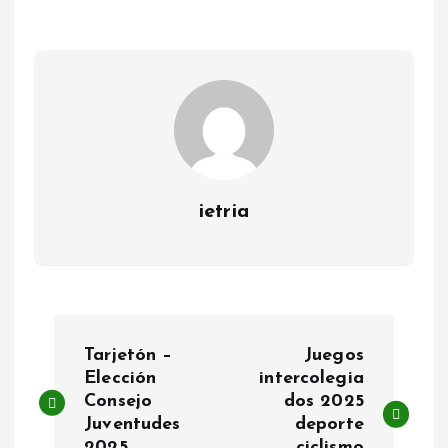
ietria
N
Tarjetón –
Juegos
a
Elección
intercolegia
Consejo
dos 2025
Juventudes
deporte
v
2025
ciclismo