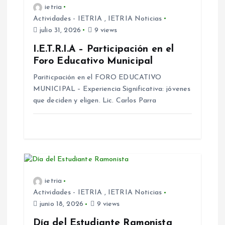
ietria
e
Actividades - IETRIA
,
IETRIA Noticias
julio 31, 2026
9 views
n
I.E.T.R.I.A – Participación en el
t
Foro Educativo Municipal
Pariticpación en el FORO EDUCATIVO
r
MUNICIPAL – Experiencia Significativa: jóvenes
que deciden y eligen. Lic. Carlos Parra
a
d
a
ietria
s
Actividades - IETRIA
,
IETRIA Noticias
junio 18, 2026
9 views
Día del Estudiante Ramonista