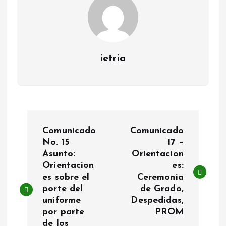
ietria
N
Comunicado
Comunicado
a
No. 15
17 –
Asunto:
Orientacion
Orientacion
es:
v
es sobre el
Ceremonia
porte del
de Grado,
e
uniforme
Despedidas,
por parte
PROM
g
de los