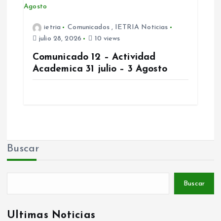
t
ietria
Comunicados
,
IETRIA Noticias
r
julio 28, 2026
10 views
Comunicado 12 – Actividad
a
Academica 31 julio – 3 Agosto
d
a
s
Buscar
Buscar
Ultimas Noticias