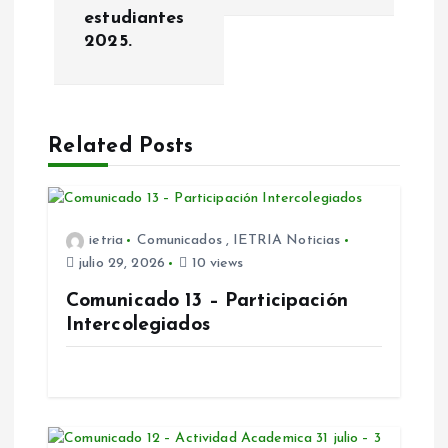
estudiantes
a
2025.
c
i
Related Posts
ó
n
ietria
Comunicados
,
IETRIA Noticias
julio 29, 2026
10 views
d
Comunicado 13 – Participación
e
Intercolegiados
e
n