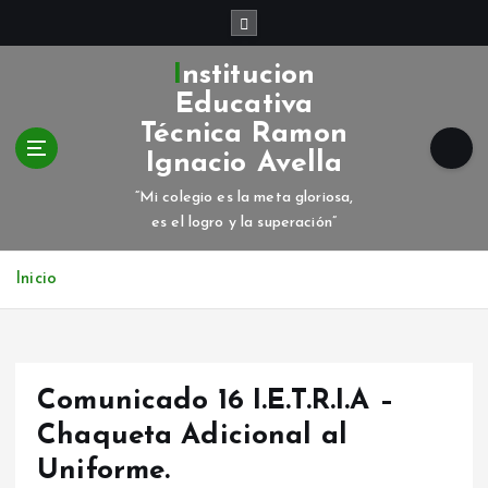
S
a
l
Institucion
t
Educativa
a
Técnica Ramon
r
Ignacio Avella
a
l
“Mi colegio es la meta gloriosa,
c
es el logro y la superación”
o
n
Inicio
t
e
n
i
d
Comunicado 16 I.E.T.R.I.A –
o
Chaqueta Adicional al
Uniforme.